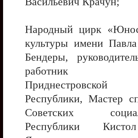
Васильевич Крачун;
Народный цирк «Юнос
культуры имени Павла 
Бендеры, руководите
работник ку
Приднестровской М
Республики, Мастер с
Советских социали
Республики Кист