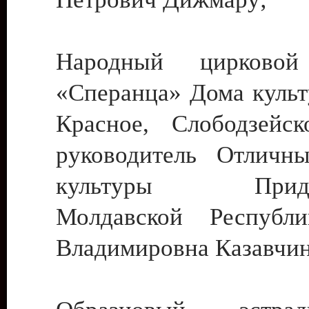
Народный цирковой
«Сперанца» Дома культ
Красное, Слободзейск
руководитель Отличн
культуры Придне
Молдавской Республ
Владимировна Казавчин