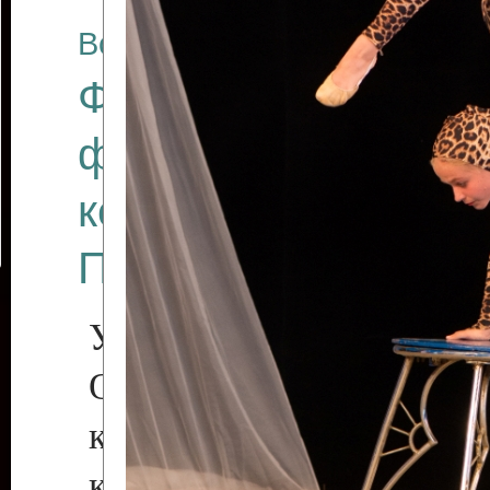
Все отчеты
Финал Республикан
фестиваля цирков
коллективов "Созв
Приднестровского 
Участники фестиваля:
Образцовый эстрадн
коллектив «Рове
культуры с. Протяга