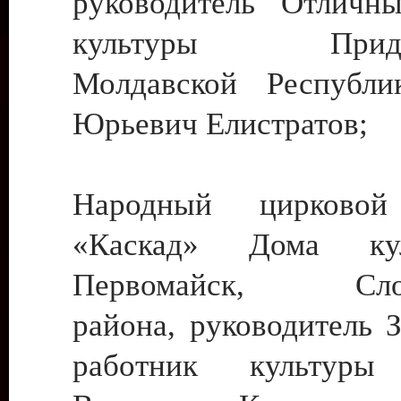
руководитель Отличн
культуры Придне
Молдавской Республи
Юрьевич Елистратов;
Народный цирковой
«Каскад» Дома ку
Первомайск, Слобо
района, руководитель 
работник культуры