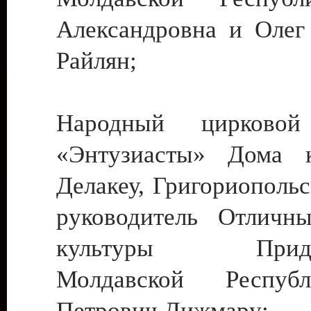
Александровна и Олег
Райлян;
Народный цирковой
«Энтузиасты» Дома к
Делакеу, Григориопольс
руководитель Отличн
культуры Придне
Молдавской Респуб
Петрович Дижмару;