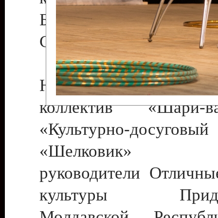
Бендеры , руководител
Светлана Георгиевна
Народный цирковой
коллектив «Шари
«Культурно-досуго
«Шелковик» г.
руководители Отличны
культуры Придне
Молдавской Респуб