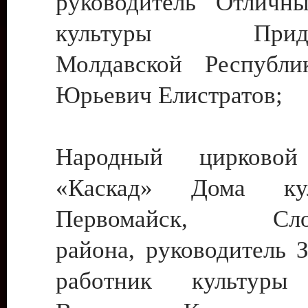
руководитель Отличн
культуры Придне
Молдавской Республи
Юрьевич Елистратов;
Народный цирковой
«Каскад» Дома ку
Первомайск, Слобо
района, руководитель 
работник культуры