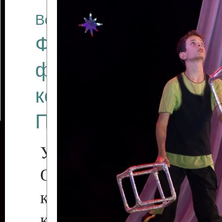
Все отчеты
Финал Республикан
фестиваля цирков
коллективов "Созв
Приднестровского 
Участники фестиваля:
Образцовый эстрадн
коллектив «Рове
культуры с. Протяга