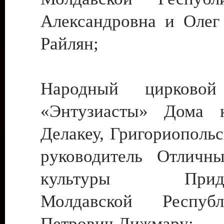
Александровна и Олег
Райлян;
Народный цирковой
«Энтузиасты» Дома к
Делакеу, Григориопольс
руководитель Отличн
культуры Придне
Молдавской Респуб
Петрович Дижмару;