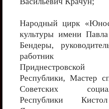
Васильевич Крачун;
Народный цирк «Юнос
культуры имени Павла 
Бендеры, руководите
работник ку
Приднестровской М
Республики, Мастер с
Советских социали
Республики Кист