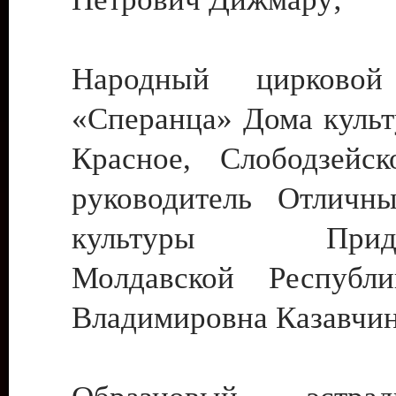
Народный цирковой
«Сперанца» Дома культ
Красное, Слободзейск
руководитель Отличн
культуры Придне
Молдавской Республ
Владимировна Казавчин