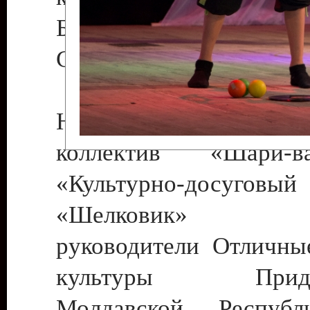
Бендеры , руководител
Светлана Георгиевна
Народный цирковой
коллектив «Шари
«Культурно-досуго
«Шелковик» г.
руководители Отличны
культуры Придне
Молдавской Респуб