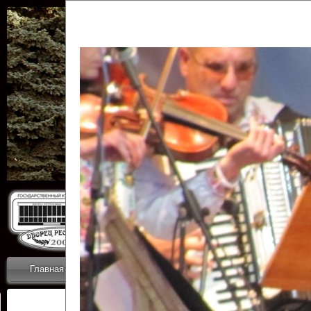
Государственн
Дворец
Главная
Приветствие
Коллективы
Новости
ОТЧЕТЫ ГКЦ 