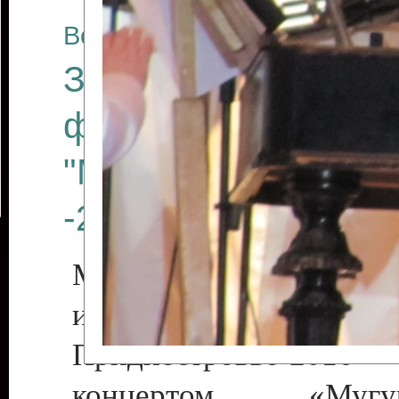
Все отчеты
Закрытие Междуна
фестиваля искусст
"Мэрцишор в Прид
-2016"
Международный ф
искусств «Мэ
Приднестровье-2016»
концертом «Му