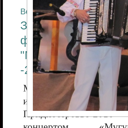
Все отчеты
Закрытие Междуна
фестиваля искусст
"Мэрцишор в Прид
-2016"
Международный ф
искусств «Мэ
Приднестровье-2016»
концертом «Му