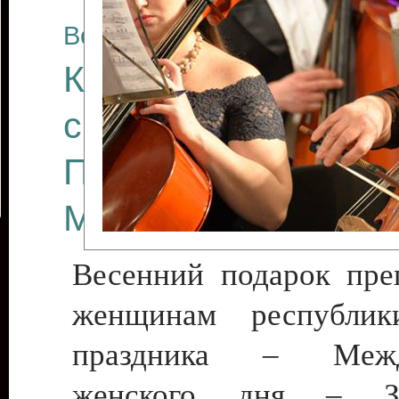
Все отчеты
Концерт Государст
симфонического ор
Приднестровской
Молдавской Респу
Весенний подарок пре
женщинам республи
праздника – Между
женского дня – За