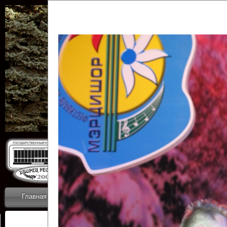
Государственн
Дворец
Главная
Приветствие
Коллективы
Новости
ОТЧЕТЫ ГКЦ 