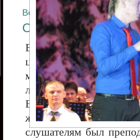
Все отчеты
C любовью к женщ
В Государственном 
центре «Дворец Рес
марта состоялся к
любовью к женщине».
В этот предпраздничны
женщинам в зале, всем
слушателям был препод