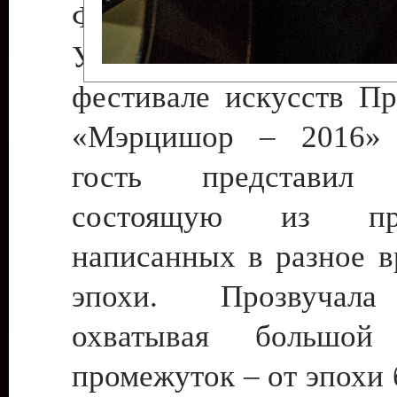
Федерации, Евгения Ир
Участвуя в Межд
фестивале искусств Пр
«Мэрцишор – 2016» 
гость представил 
состоящую из прои
написанных в разное в
эпохи. Прозвучала
охватывая большой
промежуток – от эпохи 