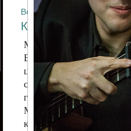
Все отчеты
Концерт Евгения И
Музыка вне времени и 
В государственном 
центре «Дворец Ре
состоялся концерт
гитариста Л
Международных и Все
конкурсов из Ро