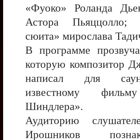
«Фуоко» Роланда Дье
Астора Пьяццолло; «
сюита» мирослава Тади
В программе прозвуча
которую композитор Д
написал для сау
известному фильм
Шиндлера».
Аудиторию слушател
Ирошников позн