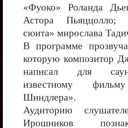
«Фуоко» Роланда Дье
Астора Пьяццолло; «
сюита» мирослава Тади
В программе прозвуча
которую композитор Д
написал для сау
известному фильм
Шиндлера».
Аудиторию слушател
Ирошников позн