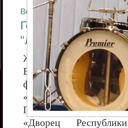
Все отчеты
Государственный к
"Либерти"
Живая музыка!
Во второй день Межд
фестиваля искусств Пр
«Мэрцишор-2
Государственном культ
«Дворец Республик