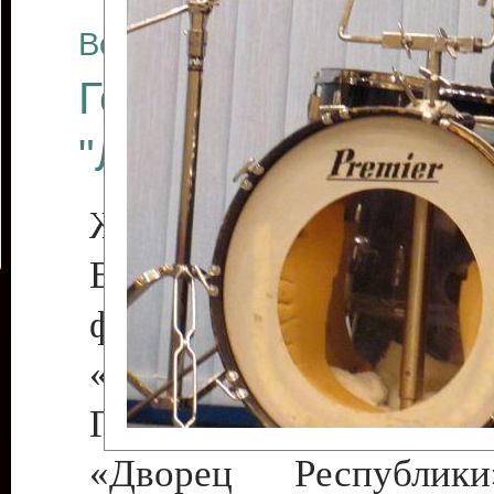
Все отчеты
Государственный к
"Либерти"
Живая музыка!
Во второй день Межд
фестиваля искусств Пр
«Мэрцишор-2
Государственном культ
«Дворец Республик