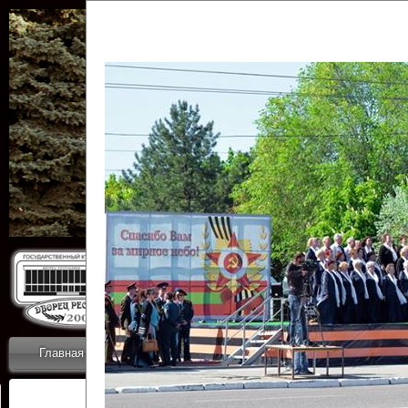
Государственн
Дворец
Главная
Приветствие
Коллективы
Новости
ОТЧЕТЫ ГКЦ 