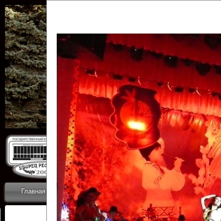
Государственн
Дворец
Главная
Приветствие
Коллективы
Новости
ОТЧЕТЫ ГКЦ 