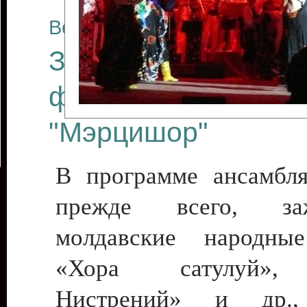
Все отчеты
Закрытие Междуна
фестиваля искусст
"Мэрцишор"
В программе ансамбл
прежде всего, заж
молдавские народн
«Хора сатулуй»,
Нистрений» и др.