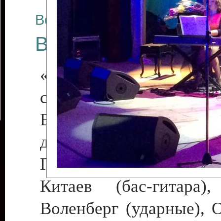
Все отчеты
Весенние россыпи 
«С джазом по жизни,
сердце!»
В программе участв
джазовые музыканты 
Галина Деде (фортепиа
Китаев (бас-гитара)
Воленберг (ударные), 