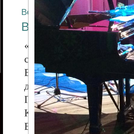
Все отчеты
Весенние россыпи 
«С джазом по жизни,
сердце!»
В программе участв
джазовые музыканты 
Галина Деде (фортепиа
Китаев (бас-гитара)
Воленберг (ударные), 