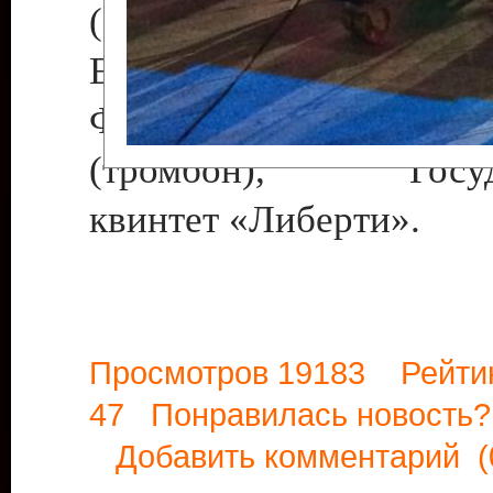
(саксофон), Наталья Ки
Елена Селиверстова (во
Фокша (труба), Па
(тромбон), Госуда
квинтет «Либерти».
Просмотров 19183 Рейти
47 Понравилась новост
Добавить комментарий
(