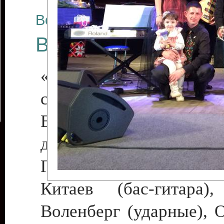
Все отчеты
Весенние россыпи 
«С джазом по жизни,
сердце!»
В программе участв
джазовые музыканты 
Галина Деде (фортепиа
Китаев (бас-гитара)
Воленберг (ударные), 