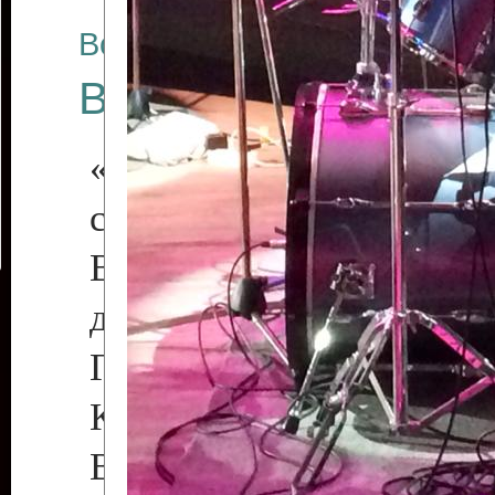
Все отчеты
Весенние россыпи 
«С джазом по жизни,
сердце!»
В программе участв
джазовые музыканты 
Галина Деде (фортепиа
Китаев (бас-гитара)
Воленберг (ударные), 