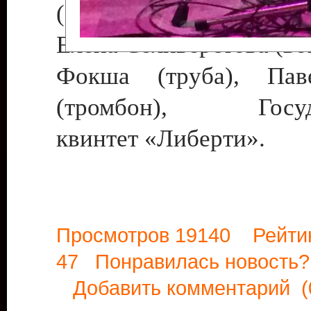
(саксофон), Наталья Ки
Елена Селиверстова (во
Фокша (труба), Па
(тромбон), Госуда
квинтет «Либерти».
Просмотров 19140 Рейти
47 Понравилась новост
Добавить комментарий
(