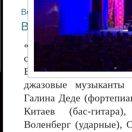
Все отчеты
Весенние россыпи 
«С джазом по жизни,
сердце!»
В программе участв
джазовые музыканты 
Галина Деде (фортепиа
Китаев (бас-гитара)
Воленберг (ударные), 