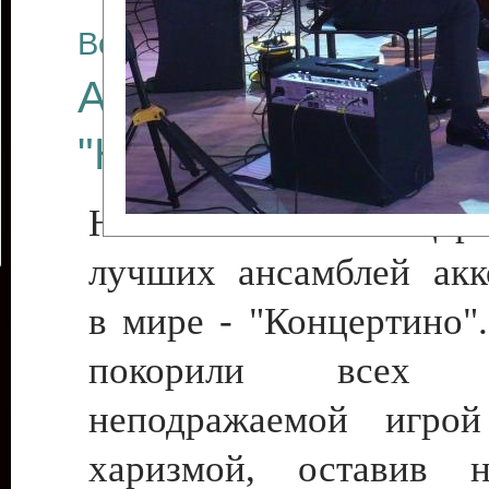
Все отчеты
Ансамбль аккордео
"Концертино"
Незабываемый концерт
лучших ансамблей акк
в мире - "Концертино"
покорили всех с
неподражаемой игро
харизмой, оставив н