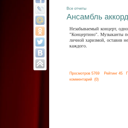
Все отчеты
Ансамбль аккорд
Незабываемый концерт, одно
"Концертино". Музыканты п
личной харизмой, оставив не
каждого.
Просмотров 5769 Рейтинг 45 
комментарий
(0)