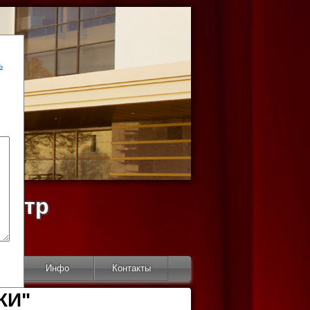
ь
ентр
тор
Инфо
Контакты
КИ"