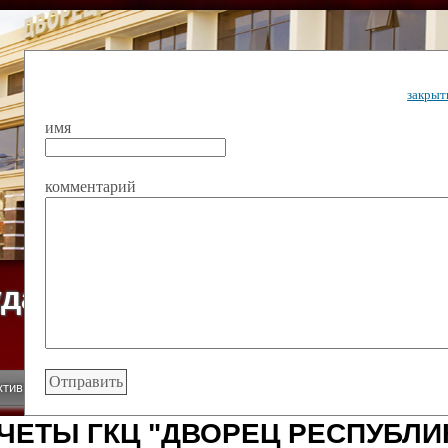
закрыт
имя
комментарий
ударственный культурный ц
Дворец Республики
ктивы
Новости
Афиша
Арт-монитор
Арт-прожек
ЧЕТЫ ГКЦ "ДВОРЕЦ РЕСПУБЛИ